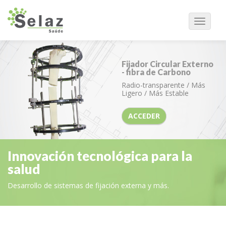
Navega
Fijador Circular Externo
- fibra de Carbono
Radio-transparente / Más
Ligero / Más Estable
ACCEDER
Innovación tecnológica para la
salud
Desarrollo de sistemas de fijación externa y más.