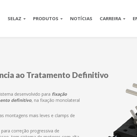
E
SELAZ
PRODUTOS
NOTÍCIAS
CARREIRA
E
ncia ao Tratamento Definitivo
sistema desenvolvido para
fixação
ento definitivo
, na fixação monolateral
as montagens mais leves e clamps de
a para correção progressiva de
sseo, tem sistema de motores com alta