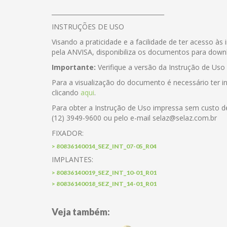
_____________________________________
INSTRUÇÕES DE USO
Visando a praticidade e a facilidade de ter acesso 
pela ANVISA, disponibiliza os documentos para down
Importante:
Verifique a versão da Instrução de Uso
Para a visualização do documento é necessário ter
clicando
aqui
.
Para obter a Instrução de Uso impressa sem custo d
(12) 3949-9600 ou pelo e-mail selaz@selaz.com.br
FIXADOR:
> 80836140014_SEZ_INT_07-05_R04
IMPLANTES:
> 80836140019_SEZ_INT_10-01_R01
> 80836140018_SEZ_INT_14-01_R01
Veja também: