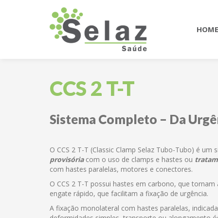
HOM
CCS 2 T-T
Sistema Completo –
Da Urgê
O CCS 2 T-T (Classic Clamp Selaz Tubo-Tubo) é um 
provisória
com o uso de clamps e hastes ou
tratam
com hastes paralelas, motores e conectores.
O CCS 2 T-T possui hastes em carbono, que tornam 
engate rápido, que facilitam a fixação de urgência.
A fixação monolateral com hastes paralelas, indicad
deformidades simples, transporte ou alongamento ó