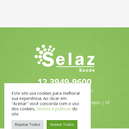
12 3949-9600
Avenida Shishima Hifumi, 2911
Este site usa cookies para melhorar
Parque Tecnológico UNIVAP
sua experiência. Ao clicar em
MS103 | Urbanova | São José dos Campos | SP
"Aceitar" você concorda com o uso
Políticas de Privacidade
dos cookies,
termos e políticas
do
site.
Rejeitar Todos
Aceitar Todos